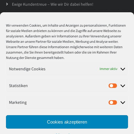
Ewige Kundentreue – Wie wir Dir dabei helfen!
Öffnungszeiten
Wir verwenden Cookies, um Inhalte und Anzeigen zu personalisieren, Funktionen
für soziale Medien anbieten zu können und die Zugriffe auf unsere Webseite zu
analysieren. Außerdem geben wir Informationen zu Ihrer Verwendung unserer
Montag
8:30 - 17:00
Webseite an unsere Partner für soziale Medien, Werbung und Analyse weiter.
Unsere Partner führen diese Informationen möglicherweise mit weiteren Daten
zusammen, die Sie ihnen bereitgestellt haben oder die sie im Rahmen Ihrer
Dienstag
8:30 - 17:00
Nutzung der Dienste gesammelt haben.
Mitwoch
8:30 - 17:00
Notwendige Cookies
Immer aktiv
Donnerstag
8:30 - 17:00
Statistiken
Statisti
Freitag
8:30 - 17:00
Marketing
Marketi
Cookies akzeptieren
© 2020 tinte toner medien Marcus Stoffers. Alle Rechte