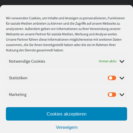
Öffnungszeiten
Wir verwenden Cookies, um Inhalte und Anzeigen zu personalisieren, Funktionen
für soziale Medien anbieten zu können und die Zugriffe auf unsere Webseite zu
analysieren. Außerdem geben wir Informationen zu Ihrer Verwendung unserer
Montag
8:30 - 17:00
Webseite an unsere Partner für soziale Medien, Werbung und Analyse weiter.
Unsere Partner führen diese Informationen möglicherweise mit weiteren Daten
zusammen, die Sie ihnen bereitgestellt haben oder die sie im Rahmen Ihrer
Dienstag
8:30 - 17:00
Nutzung der Dienste gesammelt haben.
Mitwoch
8:30 - 17:00
Notwendige Cookies
Immer aktiv
Donnerstag
8:30 - 17:00
Statistiken
Statisti
Freitag
8:30 - 17:00
Marketing
Marketi
Cookies akzeptieren
© 2020 tinte toner medien Marcus Stoffers. Alle Rechte
Verweigern
vorbehalten.