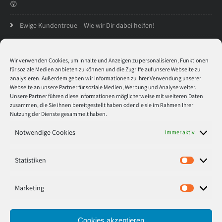
😲
Ewige Kundentreue – Wie wir Dir dabei helfen!
Öffnungszeiten
Wir verwenden Cookies, um Inhalte und Anzeigen zu personalisieren, Funktionen
für soziale Medien anbieten zu können und die Zugriffe auf unsere Webseite zu
analysieren. Außerdem geben wir Informationen zu Ihrer Verwendung unserer
Montag
8:30 - 17:00
Webseite an unsere Partner für soziale Medien, Werbung und Analyse weiter.
Unsere Partner führen diese Informationen möglicherweise mit weiteren Daten
zusammen, die Sie ihnen bereitgestellt haben oder die sie im Rahmen Ihrer
Dienstag
8:30 - 17:00
Nutzung der Dienste gesammelt haben.
Mitwoch
8:30 - 17:00
Notwendige Cookies
Immer aktiv
Donnerstag
8:30 - 17:00
Statistiken
Statisti
Freitag
8:30 - 17:00
Marketing
Marketi
Cookies akzeptieren