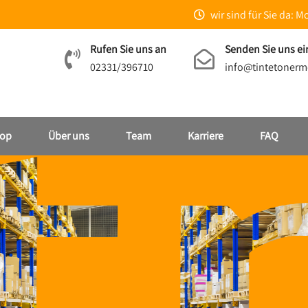
wir sind für Sie da: Mo
Rufen Sie uns an
Senden Sie uns ei
02331/396710
info@tintetonerm
op
Über uns
Team
Karriere
FAQ