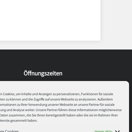
Öffnungszeiten
Montag
8:30 - 17:00
 Cookies, um Inhalte und Anzeigen zu personalisieren, Funktionen für soziale
en zu können und die Zugriffe auf unsere Webseite zu analysieren. Außerdem
Dienstag
8:30 - 17:00
ormationen zu Ihrer Verwendung unserer Webseite an unsere Partner für soziale
ng und Analyse weiter. Unsere Partner führen diese Informationen möglicherweise
Daten zusammen, die Sie ihnen bereitgestellt haben oder die sie im Rahmen Ihrer
Mitwoch
8:30 - 17:00
Dienste gesammelt haben.
Donnerstag
8:30 - 17:00
ge Cookies
Immer aktiv