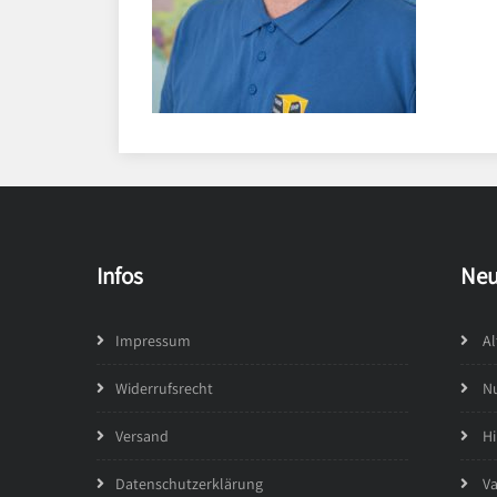
Infos
Neu
Impressum
Al
Widerrufsrecht
Nu
Versand
Hi
Datenschutzerklärung
Va