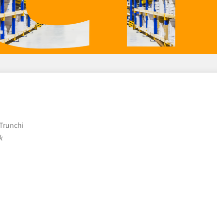
 Trunchi
k