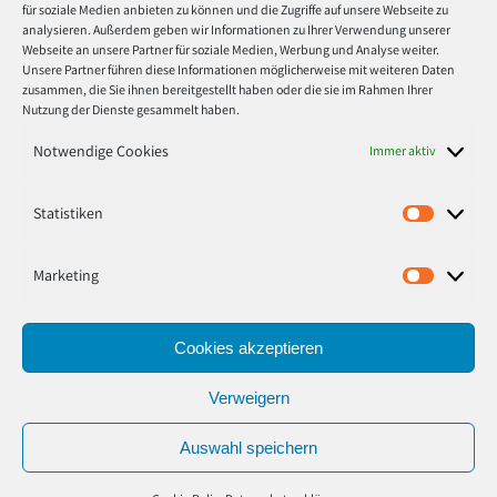
für soziale Medien anbieten zu können und die Zugriffe auf unsere Webseite zu
analysieren. Außerdem geben wir Informationen zu Ihrer Verwendung unserer
Montag
8:30 - 17:00
Webseite an unsere Partner für soziale Medien, Werbung und Analyse weiter.
Unsere Partner führen diese Informationen möglicherweise mit weiteren Daten
zusammen, die Sie ihnen bereitgestellt haben oder die sie im Rahmen Ihrer
Dienstag
8:30 - 17:00
Nutzung der Dienste gesammelt haben.
Mitwoch
8:30 - 17:00
Notwendige Cookies
Immer aktiv
Donnerstag
8:30 - 17:00
Statistiken
Statisti
Freitag
8:30 - 17:00
Marketing
Marketi
Cookies akzeptieren
© 2020 tinte toner medien Marcus Stoffers. Alle Rechte
Verweigern
vorbehalten.
Auswahl speichern
Shop
Über uns
Team
Karriere
FAQ
Kontakt