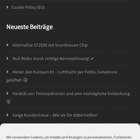
Cookie Policy (EU)
Neueste Beiträge
Alternative CF259X mit brandneuen Chip
Null Risiko durch richtige Kennzeichnung! ✔
Hinter den Kulissen #2 – Luftfracht per FedEx. Geheimnis
gelüftet! 😲
Varietät von Tintenpatronen und eine nostalgische Entdeckung
😲
Ewige Kundentreue – Wie wir Dir dabei helfen!
Öffnungszeiten
Wir verwenden Cookies, um Inhalte und Anzeigen zu personalisieren, Funktionen