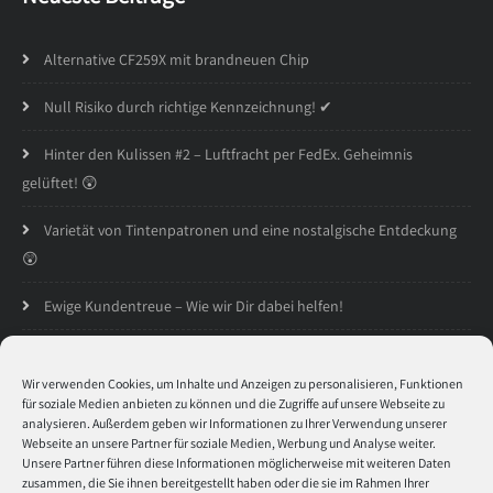
Alternative CF259X mit brandneuen Chip
Null Risiko durch richtige Kennzeichnung! ✔
Hinter den Kulissen #2 – Luftfracht per FedEx. Geheimnis
gelüftet! 😲
Varietät von Tintenpatronen und eine nostalgische Entdeckung
😲
Ewige Kundentreue – Wie wir Dir dabei helfen!
Öffnungszeiten
Wir verwenden Cookies, um Inhalte und Anzeigen zu personalisieren, Funktionen
für soziale Medien anbieten zu können und die Zugriffe auf unsere Webseite zu
analysieren. Außerdem geben wir Informationen zu Ihrer Verwendung unserer
Montag
8:30 - 17:00
Webseite an unsere Partner für soziale Medien, Werbung und Analyse weiter.
Unsere Partner führen diese Informationen möglicherweise mit weiteren Daten
zusammen, die Sie ihnen bereitgestellt haben oder die sie im Rahmen Ihrer
Dienstag
8:30 - 17:00