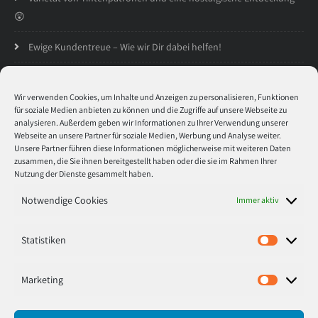
😲
Ewige Kundentreue – Wie wir Dir dabei helfen!
Öffnungszeiten
Wir verwenden Cookies, um Inhalte und Anzeigen zu personalisieren, Funktionen
für soziale Medien anbieten zu können und die Zugriffe auf unsere Webseite zu
analysieren. Außerdem geben wir Informationen zu Ihrer Verwendung unserer
Montag
8:30 - 17:00
Webseite an unsere Partner für soziale Medien, Werbung und Analyse weiter.
Unsere Partner führen diese Informationen möglicherweise mit weiteren Daten
zusammen, die Sie ihnen bereitgestellt haben oder die sie im Rahmen Ihrer
Dienstag
8:30 - 17:00
Nutzung der Dienste gesammelt haben.
Mitwoch
8:30 - 17:00
Notwendige Cookies
Immer aktiv
Donnerstag
8:30 - 17:00
Statistiken
Statisti
Freitag
8:30 - 17:00
Marketing
Marketi