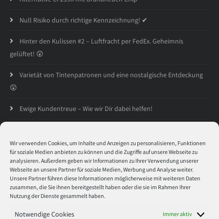
Null Risiko durch richtige Kennzeichnung! ✔
Hinter den Kulissen #2 – Luftfracht per FedEx. Geheimnis
gelüftet! 😲
Varietät von Tintenpatronen und eine nostalgische Entdeckung
😲
Ewige Kundentreue – Wie wir Dir dabei helfen!
Öffnungszeiten
Wir verwenden Cookies, um Inhalte und Anzeigen zu personalisieren, Funktionen
für soziale Medien anbieten zu können und die Zugriffe auf unsere Webseite zu
analysieren. Außerdem geben wir Informationen zu Ihrer Verwendung unserer
Montag
8:30 - 17:00
Webseite an unsere Partner für soziale Medien, Werbung und Analyse weiter.
Unsere Partner führen diese Informationen möglicherweise mit weiteren Daten
zusammen, die Sie ihnen bereitgestellt haben oder die sie im Rahmen Ihrer
Dienstag
8:30 - 17:00
Nutzung der Dienste gesammelt haben.
Mitwoch
8:30 - 17:00
Notwendige Cookies
Immer aktiv