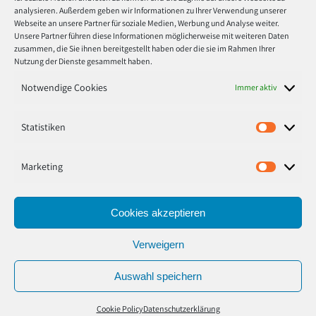
analysieren. Außerdem geben wir Informationen zu Ihrer Verwendung unserer
Montag
8:30 - 17:00
Webseite an unsere Partner für soziale Medien, Werbung und Analyse weiter.
Unsere Partner führen diese Informationen möglicherweise mit weiteren Daten
zusammen, die Sie ihnen bereitgestellt haben oder die sie im Rahmen Ihrer
Dienstag
8:30 - 17:00
Nutzung der Dienste gesammelt haben.
Mitwoch
8:30 - 17:00
Notwendige Cookies
Immer aktiv
Donnerstag
8:30 - 17:00
Statistiken
Statisti
Freitag
8:30 - 17:00
Marketing
Marketi
Cookies akzeptieren
© 2020 tinte toner medien Marcus Stoffers. Alle Rechte
Verweigern
vorbehalten.
Auswahl speichern
Shop
Über uns
Team
Karriere
FAQ
Kontakt
Cookie Policy
Datenschutzerklärung