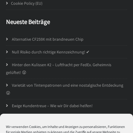
Cookie Policy (EU)
Neueste Beiträge
Alternative CF259X mit brandneuen Chip
Null Risiko durch richtige Kennzeichnung! ✔
Hinter den Kulissen #2 – Luftfracht per FedEx. Geheimnis
gelüftet! 😲
Varietät von Tintenpatronen und eine nostalgische Entdeckung
😲
Ewige Kundentreue – Wie wir Dir dabei helfen!
Öffnungszeiten
Wir verwenden Cookies, um Inhalte und Anzeigen zu personalisieren, Funktionen
für soziale Medien anbieten zu können und die Zugriffe auf unsere Webseite zu