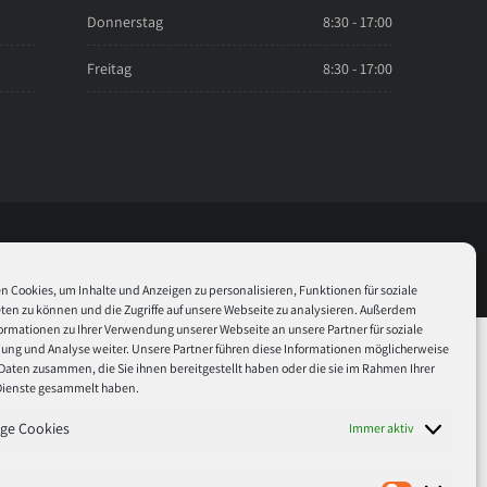
Donnerstag
8:30 - 17:00
Freitag
8:30 - 17:00
Shop
Über uns
Team
Karriere
FAQ
Kontakt
 Cookies, um Inhalte und Anzeigen zu personalisieren, Funktionen für soziale
en zu können und die Zugriffe auf unsere Webseite zu analysieren. Außerdem
ormationen zu Ihrer Verwendung unserer Webseite an unsere Partner für soziale
ng und Analyse weiter. Unsere Partner führen diese Informationen möglicherweise
lugins/complianz-gdpr/functions.php:1897 Stack trace: #0
Daten zusammen, die Sie ihnen bereitgestellt haben oder die sie im Rahmen Ihrer
sws...', 'https://www.tin...') #1
Dienste gesammelt haben.
load_to_site('https://img.you...', 'youtubed8O5h74v...') #2
ge Cookies
Immer aktiv
'https://www.you...') #3
usr/local/lsws/001_tintetonermedien.de/html/wp-