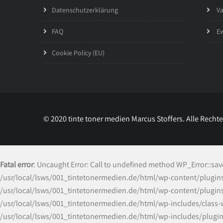
Datenschutzerklärung
Va
FAQ
Ew
Cookie Policy (EU)
© 2020 tinte toner medien Marcus Stoffers. Alle Recht
Fatal error
: Uncaught Error: Call to undefined method WP_Error::sa
/usr/local/lsws/001_tintetonermedien.de/html/wp-content/plugins/c
/usr/local/lsws/001_tintetonermedien.de/html/wp-content/plugins/
/usr/local/lsws/001_tintetonermedien.de/html/wp-includes/class-w
/usr/local/lsws/001_tintetonermedien.de/html/wp-includes/plugin.p