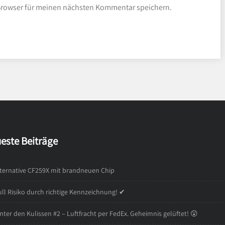
Browser für meinen nächsten Kommentar speichern.
este Beiträge
ternative CF259X mit brandneuen Chip
ll Risiko durch richtige Kennzeichnung! ✔
nter den Kulissen #2 – Luftfracht per FedEx. Geheimnis gelüftet! 😲