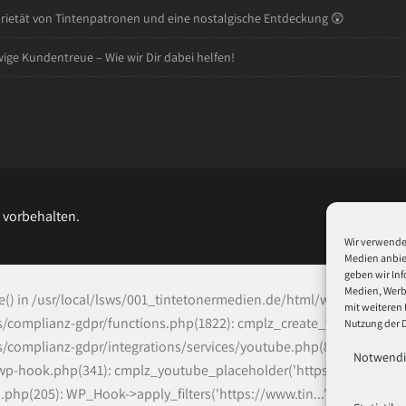
rietät von Tintenpatronen und eine nostalgische Entdeckung 😲
ige Kundentreue – Wie wir Dir dabei helfen!
e vorbehalten.
Wir verwenden
Medien anbiet
geben wir Inf
Medien, Werbu
ve() in /usr/local/lsws/001_tintetonermedien.de/html/wp-content/p
mit weiteren 
omplianz-gdpr/functions.php(1822): cmplz_create_webp('/usr/local/l
Nutzung der 
complianz-gdpr/integrations/services/youtube.php(83): cmplz_down
Notwendi
p-hook.php(341): cmplz_youtube_placeholder('https://img.you...', 
hp(205): WP_Hook->apply_filters('https://www.tin...', Array) #4 /