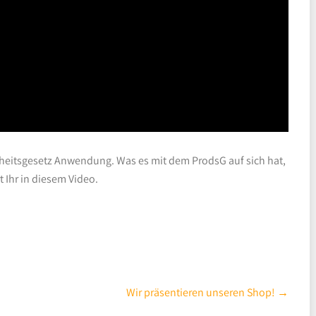
rheitsgesetz Anwendung. Was es mit dem ProdsG auf sich hat,
t Ihr in diesem Video.
Wir präsentieren unseren Shop!
→