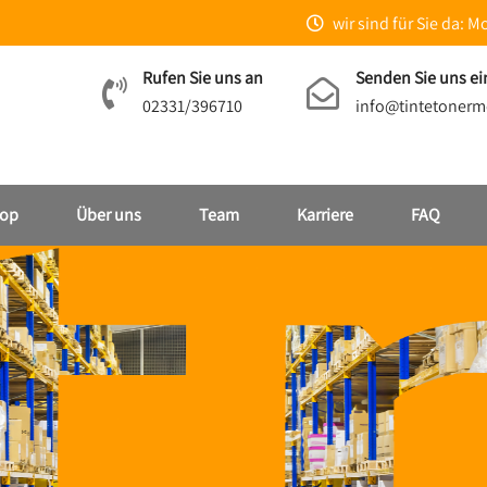
wir sind für Sie da: Mo
Rufen Sie uns an
Senden Sie uns ei
02331/396710
info@tintetonerm
op
Über uns
Team
Karriere
FAQ